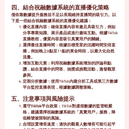
四、結合祝融數據系統的直播優化策略
僅依靠數據提升服務並不足以長期維持直播間的吸引力。以
下是一些結合祝融數據系統的直播優化建議：
優化直播內容
：確保直播內容有趣且具吸引力，例如
分享專業知識、展示產品或進行趣味互動。根據TikTok
直播教程，優質內容是吸引真實用戶的關鍵。
選擇最佳直播時間
：根據目標受眾的活躍時間安排直
播，例如晚上8點至11點的黃金時段，以最大化自然
流量。
增加互動元素
：利用祝融數據系統增加的評論和點
讚，結合直播中的問答、抽獎或挑戰活動，激發觀眾
參與。
定期分析數據
：使用TikTok內建分析工具或第三方數據
平台監控直播表現，根據數據調整策略。
五、注意事項與風險提示
遵守TikTok平台政策
：TikTok對虛假數據的監管較嚴
格，建議選擇祝融數據系統的「真實用戶」服務，降
低帳號被限制的風險。
合理設置增長速度
：過快的觀看人數增長可能引起平