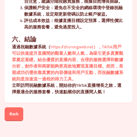
台注意，建議分階段購買服務，模擬自然增長曲線。
保護帳戶安全
：避免在不安全的網絡環境中登錄祝融
數據系統，並定期更新密碼以防止帳戶被盜。
評估成本效益
：根據直播目標設定預算，選擇性價比
高的服務套餐，避免過度投入。
六、結論
通過祝融數據系統（
https://zhurongweb.net），TikTok用戶
可以快速提升直播間的觀看人數和人氣，為吸引更多真實觀
眾奠定基礎。結合優質的直播內容、合理的服務選擇和數據
分析，創作者和商家能夠更高效地實現直播目標。然而，長
期成功仍需依靠真實的內容價值和用戶互動，而祝融數據系
統則是加速這一過程的得力工具。
立即訪問祝融數據系統，開始你的TikTok直播增長之旅，選
擇最適合的服務套餐，快速點燃你的直播間人氣！
Back