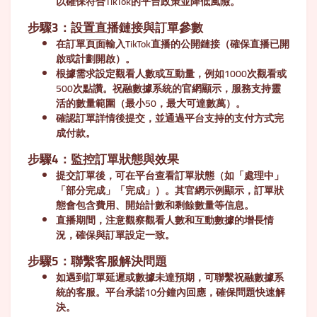
以確保符合TikTok的平台政策並降低風險。
步驟3：設置直播鏈接與訂單參數
在訂單頁面輸入TikTok直播的公開鏈接（確保直播已開
啟或計劃開啟）。
根據需求設定觀看人數或互動量，例如1000次觀看或
500次點讚。祝融數據系統的官網顯示，服務支持靈
活的數量範圍（最小50，最大可達數萬）。
確認訂單詳情後提交，並通過平台支持的支付方式完
成付款。
步驟4：監控訂單狀態與效果
提交訂單後，可在平台查看訂單狀態（如「處理中」
「部分完成」「完成」）。其官網示例顯示，訂單狀
態會包含費用、開始計數和剩餘數量等信息。
直播期間，注意觀察觀看人數和互動數據的增長情
況，確保與訂單設定一致。
步驟5：聯繫客服解決問題
如遇到訂單延遲或數據未達預期，可聯繫祝融數據系
統的客服。平台承諾10分鐘內回應，確保問題快速解
決。