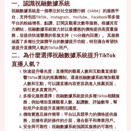
一、認識祝融數據系統
祝融數據系統是一個專注於社交媒體行銷（SMM）的服務平
台，支持包括TikTok、Instagram、YouTube、Facebook等多個
平台的粉絲增長、點讚、訂閱及觀看次數等服務。根據其官
方網站，祝融數據系統致力於以最優惠的價格提供高質量服
務，並提供快速響應的客服支持（10分鐘內回應）。 其服務
涵蓋了多種社交媒體平台的數據提升功能，特別適合希望快
速提升直播間人氣的TikTok用戶。
二、為什麼選擇祝融數據系統提升TikTok
直播人氣？
快速提升曝光度
：直播間的觀看人數和互動量直接影
響TikTok算法的推薦機制。通過祝融數據系統增加觀看
人數和互動，可以讓直播內容更容易進入推薦頁面，
吸引更多真實用戶。
多樣化服務選擇
：祝融數據系統提供多種TikTok相關服
務，例如增加直播觀看人數、點讚數、評論數等，幫
助用戶全面提升直播間活躍度。
價格實惠且操作簡單
：平台以具競爭力的價格提供服
務，並擁有易於操作的介面，適合新手和專業用戶。
安全與可靠性
：祝融數據系統強調其服務的可靠性，