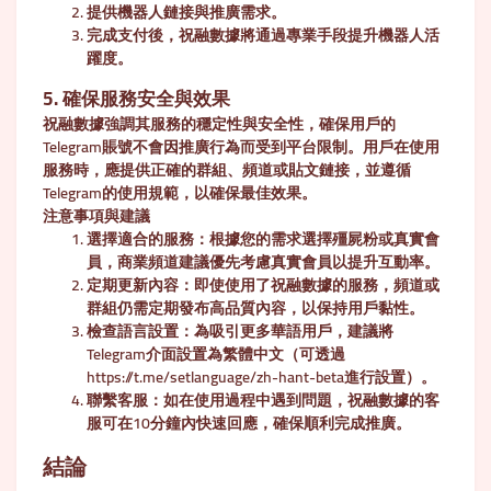
提供機器人鏈接與推廣需求。
完成支付後，祝融數據將通過專業手段提升機器人活
躍度。
5. 確保服務安全與效果
祝融數據強調其服務的穩定性與安全性，確保用戶的
Telegram賬號不會因推廣行為而受到平台限制。用戶在使用
服務時，應提供正確的群組、頻道或貼文鏈接，並遵循
Telegram的使用規範，以確保最佳效果。
注意事項與建議
選擇適合的服務
：根據您的需求選擇殭屍粉或真實會
員，商業頻道建議優先考慮真實會員以提升互動率。
定期更新內容
：即使使用了祝融數據的服務，頻道或
群組仍需定期發布高品質內容，以保持用戶黏性。
檢查語言設置
：為吸引更多華語用戶，建議將
Telegram介面設置為繁體中文（可透過
https://t.me/setlanguage/zh-hant-beta進行設置）。
聯繫客服
：如在使用過程中遇到問題，祝融數據的客
服可在10分鐘內快速回應，確保順利完成推廣。
結論