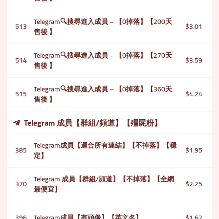
Telegram🔍搜尋進入成員 – 【0掉落】【200天
513
$3.01
售後 】
Telegram🔍搜尋進入成員 – 【0掉落】【270天
514
$3.59
售後 】
Telegram🔍搜尋進入成員 – 【0掉落】【360天
515
$4.24
售後 】
Telegram 成員【群組/頻道】【殭屍粉】
Telegram成員【適合所有連結】【不掉落】【穩
385
$1.95
定】
Telegram 成員【群組/頻道】【不掉落】【全網
370
$2.25
最便宜】
396
Telegram成員【有頭像】【英文名】
$1.62