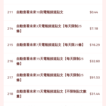
211
自動查看未來10則電報頻道貼文
$0.44
自動查看未來3天電報頻道貼文【每天限制25
214
$7.18
條】
215
自動查看未來7天電報頻道貼文【每天限25條】
$16.29
自動查看未來15天電報頻道貼文【每天限制25
216
$32.60
條】
自動查看未來30天電報頻道貼文【每天限制25
217
$91.53
條】
自動查看未來15天電報頻道貼文【不限制貼文數
218
$31.44
量】