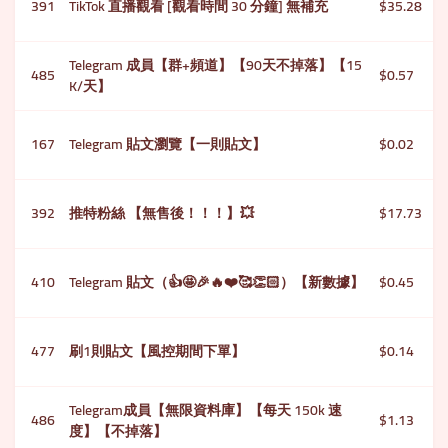
391
TikTok 直播觀看 [觀看時間 30 分鐘] 無補充
$35.28
Telegram 成員【群+頻道】【90天不掉落】【15
485
$0.57
K/天】
167
Telegram 貼文瀏覽【一則貼文】
$0.02
392
推特粉絲 【無售後！！！】💥
$17.73
410
Telegram 貼文（👍🤩🎉🔥❤️🥰👏🏻）【新數據】
$0.45
477
刷1則貼文【風控期間下單】
$0.14
Telegram成員【無限資料庫】【每天 150k 速
486
$1.13
度】【不掉落】