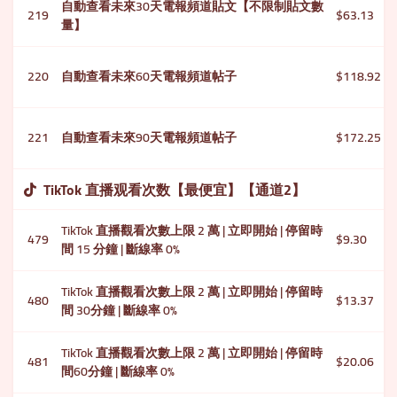
自動查看未來30天電報頻道貼文【不限制貼文數
219
$63.13
量】
220
自動查看未來60天電報頻道帖子
$118.92
221
自動查看未來90天電報頻道帖子
$172.25
TikTok 直播观看次数【最便宜】【通道2】
TikTok 直播觀看次數上限 2 萬 | 立即開始 | 停留時
479
$9.30
間 15 分鐘 | 斷線率 0%
TikTok 直播觀看次數上限 2 萬 | 立即開始 | 停留時
480
$13.37
間 30分鐘 | 斷線率 0%
TikTok 直播觀看次數上限 2 萬 | 立即開始 | 停留時
481
$20.06
間60分鐘 | 斷線率 0%