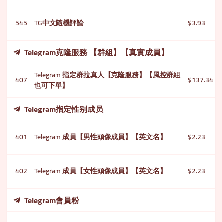
545
TG中文隨機評論
$3.93
Telegram克隆服務 【群組】【真實成員】
Telegram 指定群拉真人【克隆服務】【風控群組
407
$137.34
也可下單】
Telegram指定性别成员
401
Telegram 成員【男性頭像成員】【英文名】
$2.23
402
Telegram 成員【女性頭像成員】【英文名】
$2.23
Telegram會員粉