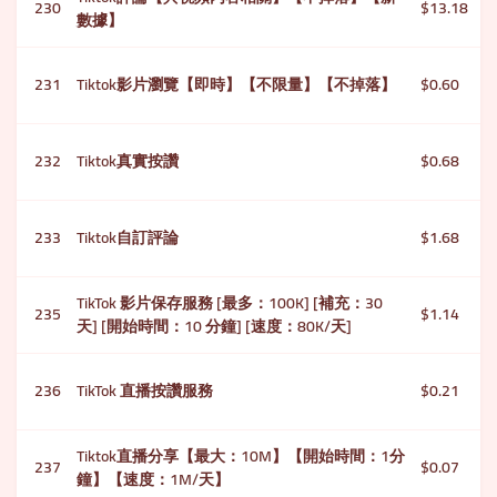
230
$13.18
數據】
231
Tiktok影片瀏覽【即時】【不限量】【不掉落】
$0.60
232
Tiktok真實按讚
$0.68
233
Tiktok自訂評論
$1.68
TikTok 影片保存服務 [最多：100K] [補充：30
235
$1.14
天] [開始時間：10 分鐘] [速度：80K/天]
236
TikTok 直播按讚服務
$0.21
Tiktok直播分享【最大：10M】【開始時間：1分
237
$0.07
鐘】【速度：1M/天】