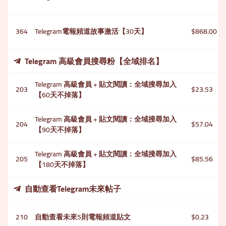
364
Telegram電報頻道故事激活【30天】
$868.00
Telegram 高級會員搜尋粉【全域排名】
Telegram 高級會員 + 貼文閱讀：全域搜尋加入
203
$23.53
【60天不掉落】
Telegram 高級會員 + 貼文閱讀：全域搜尋加入
204
$57.04
【90天不掉落】
Telegram 高級會員 + 貼文閱讀：全域搜尋加入
205
$85.56
【180天不掉落】
自動查看Telegram未來帖子
210
自動查看未來5則電報頻道貼文
$0.23