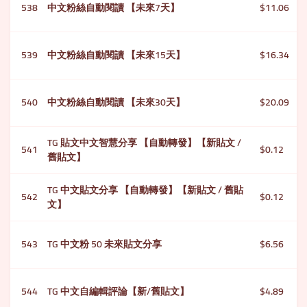
538
中文粉絲自動閱讀 【未來7天】
$11.06
539
中文粉絲自動閱讀 【未來15天】
$16.34
540
中文粉絲自動閱讀 【未來30天】
$20.09
TG 貼文中文智慧分享 【自動轉發】【新貼文 /
541
$0.12
舊貼文】
TG 中文貼文分享 【自動轉發】【新貼文 / 舊貼
542
$0.12
文】
543
TG 中文粉 50 未來貼文分享
$6.56
544
TG 中文自編輯評論【新/舊貼文】
$4.89