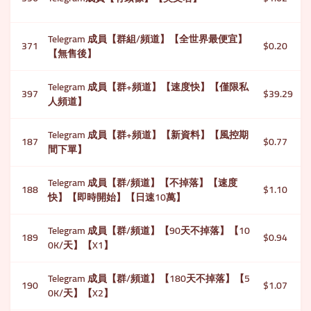
Telegram 成員【群組/頻道】【全世界最便宜】
371
$0.20
【無售後】
Telegram 成員【群+頻道】【速度快】【僅限私
397
$39.29
人頻道】
Telegram 成員【群+頻道】【新資料】【風控期
187
$0.77
間下單】
Telegram 成員【群/頻道】【不掉落】【速度
188
$1.10
快】【即時開始】【日速10萬】
Telegram 成員【群/頻道】【90天不掉落】【10
189
$0.94
0K/天】【X1】
Telegram 成員【群/頻道】【180天不掉落】【5
190
$1.07
0K/天】【X2】