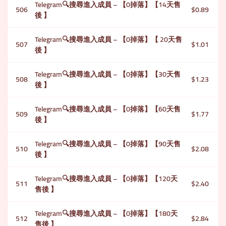
Telegram🔍搜尋進入成員 – 【0掉落】【14天售
506
$0.89
後 】
Telegram🔍搜尋進入成員 – 【0掉落】【 20天售
507
$1.01
後 】
Telegram🔍搜尋進入成員 – 【0掉落】【30天售
508
$1.23
後 】
Telegram🔍搜尋進入成員 – 【0掉落】【60天售
509
$1.77
後 】
Telegram🔍搜尋進入成員 – 【0掉落】【90天售
510
$2.08
後 】
Telegram🔍搜尋進入成員 – 【0掉落】【120天
511
$2.40
售後 】
Telegram🔍搜尋進入成員 – 【0掉落】【180天
512
$2.84
售後 】