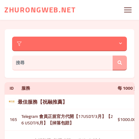
ZHURONGWEB.NET
ID
服務
每 1000 
最佳服務【祝融推薦】
Telegram 會員正規官方代開【17USDT/3月】【2
165
$1000.00
6 USDT/6月】【掉落包賠】