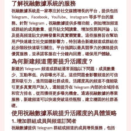
了解祝融數據系統的服務
祝融數據系統是一家專注於社交媒體增長的平台，提供包括
Telegram、Facebook、YouTube、Instagram 等多平台的服
務。針對 Telegram，祝融數據提供多種功能，例如增加頻道
或群組的成員數量、提升貼文閱讀量、增加投票與評論，以
及提高頻道貼文的轉發量和真實瀏覽量。這些服務旨在幫助
用戶快速建立社交媒體影響力，特別適合新建頻道或群組在
起步階段快速吸引關注。平台強調以最具競爭力的價格提供
優質服務，並承諾客服在十分鐘內回應，確保用戶體驗。
為何新建頻道需要提升活躍度？
新建的 Telegram 頻道或群組通常面臨以下問題：成員數量
少、互動率低、內容曝光不足。這些問題會影響頻道的可信
度和吸引力，進而阻礙社群成長。活躍度高的頻道不僅能吸
引更多真實用戶加入，還能提升在 Telegram 內部的全域排名
和官方排名，從而獲得更多曝光機會。通過祝融數據的專業
服務，新建頻道可以快速突破這些瓶頸，建立穩固的社群基
礎。
使用祝融數據系統提升活躍度的具體策略
1. 增加群組成員與頻道訂閱者
祝融數據提供 Telegram 群組或頻道的成員增長服務，包括