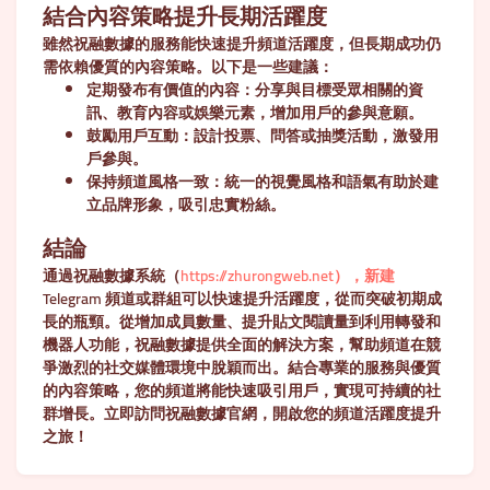
結合內容策略提升長期活躍度
雖然祝融數據的服務能快速提升頻道活躍度，但長期成功仍
需依賴優質的內容策略。以下是一些建議：
定期發布有價值的內容
：分享與目標受眾相關的資
訊、教育內容或娛樂元素，增加用戶的參與意願。
鼓勵用戶互動
：設計投票、問答或抽獎活動，激發用
戶參與。
保持頻道風格一致
：統一的視覺風格和語氣有助於建
立品牌形象，吸引忠實粉絲。
結論
通過祝融數據系統（
https://zhurongweb.net），新建
Telegram 頻道或群組可以快速提升活躍度，從而突破初期成
長的瓶頸。從增加成員數量、提升貼文閱讀量到利用轉發和
機器人功能，祝融數據提供全面的解決方案，幫助頻道在競
爭激烈的社交媒體環境中脫穎而出。結合專業的服務與優質
的內容策略，您的頻道將能快速吸引用戶，實現可持續的社
群增長。立即訪問祝融數據官網，開啟您的頻道活躍度提升
之旅！