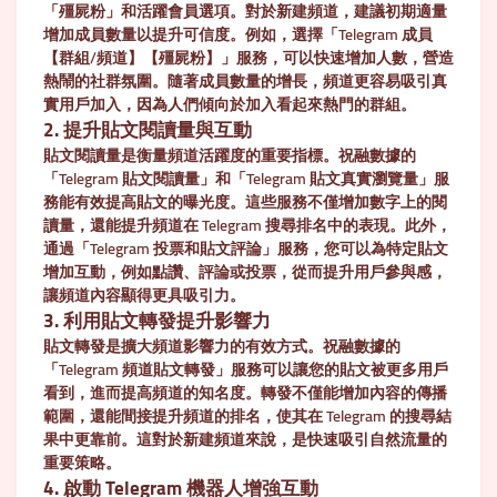
「殭屍粉」和活躍會員選項。對於新建頻道，建議初期適量
增加成員數量以提升可信度。例如，選擇「Telegram 成員
【群組/頻道】【殭屍粉】」服務，可以快速增加人數，營造
熱鬧的社群氛圍。隨著成員數量的增長，頻道更容易吸引真
實用戶加入，因為人們傾向於加入看起來熱門的群組。
2. 提升貼文閱讀量與互動
貼文閱讀量是衡量頻道活躍度的重要指標。祝融數據的
「Telegram 貼文閱讀量」和「Telegram 貼文真實瀏覽量」服
務能有效提高貼文的曝光度。這些服務不僅增加數字上的閱
讀量，還能提升頻道在 Telegram 搜尋排名中的表現。此外，
通過「Telegram 投票和貼文評論」服務，您可以為特定貼文
增加互動，例如點讚、評論或投票，從而提升用戶參與感，
讓頻道內容顯得更具吸引力。
3. 利用貼文轉發提升影響力
貼文轉發是擴大頻道影響力的有效方式。祝融數據的
「Telegram 頻道貼文轉發」服務可以讓您的貼文被更多用戶
看到，進而提高頻道的知名度。轉發不僅能增加內容的傳播
範圍，還能間接提升頻道的排名，使其在 Telegram 的搜尋結
果中更靠前。這對於新建頻道來說，是快速吸引自然流量的
重要策略。
4. 啟動 Telegram 機器人增強互動