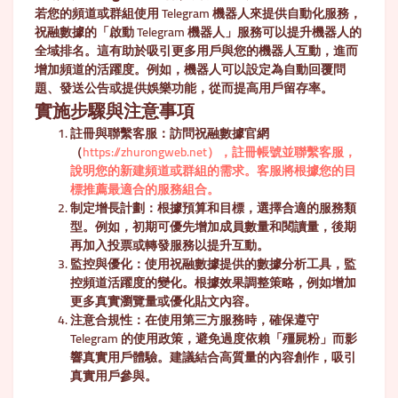
若您的頻道或群組使用 Telegram 機器人來提供自動化服務，
祝融數據的「啟動 Telegram 機器人」服務可以提升機器人的
全域排名。這有助於吸引更多用戶與您的機器人互動，進而
增加頻道的活躍度。例如，機器人可以設定為自動回覆問
題、發送公告或提供娛樂功能，從而提高用戶留存率。
實施步驟與注意事項
註冊與聯繫客服
：訪問祝融數據官網
（
https://zhurongweb.net），註冊帳號並聯繫客服，
說明您的新建頻道或群組的需求。客服將根據您的目
標推薦最適合的服務組合。
制定增長計劃
：根據預算和目標，選擇合適的服務類
型。例如，初期可優先增加成員數量和閱讀量，後期
再加入投票或轉發服務以提升互動。
監控與優化
：使用祝融數據提供的數據分析工具，監
控頻道活躍度的變化。根據效果調整策略，例如增加
更多真實瀏覽量或優化貼文內容。
注意合規性
：在使用第三方服務時，確保遵守
Telegram 的使用政策，避免過度依賴「殭屍粉」而影
響真實用戶體驗。建議結合高質量的內容創作，吸引
真實用戶參與。