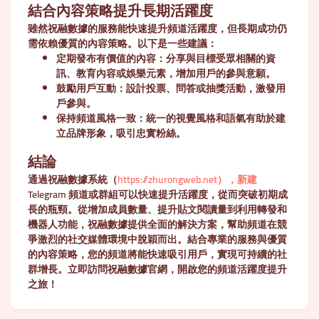
結合內容策略提升長期活躍度
雖然祝融數據的服務能快速提升頻道活躍度，但長期成功仍
需依賴優質的內容策略。以下是一些建議：
定期發布有價值的內容
：分享與目標受眾相關的資
訊、教育內容或娛樂元素，增加用戶的參與意願。
鼓勵用戶互動
：設計投票、問答或抽獎活動，激發用
戶參與。
保持頻道風格一致
：統一的視覺風格和語氣有助於建
立品牌形象，吸引忠實粉絲。
結論
通過祝融數據系統（
https://zhurongweb.net），新建
Telegram 頻道或群組可以快速提升活躍度，從而突破初期成
長的瓶頸。從增加成員數量、提升貼文閱讀量到利用轉發和
機器人功能，祝融數據提供全面的解決方案，幫助頻道在競
爭激烈的社交媒體環境中脫穎而出。結合專業的服務與優質
的內容策略，您的頻道將能快速吸引用戶，實現可持續的社
群增長。立即訪問祝融數據官網，開啟您的頻道活躍度提升
之旅！