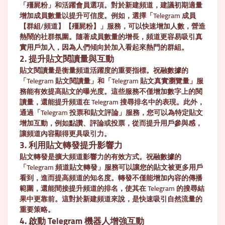
「殭屍粉」和活躍會員選項。對於新建頻道，建議初期適量
增加成員數量以提升可信度。例如，選擇「Telegram 成員
【群組/頻道】【殭屍粉】」服務，可以快速增加人數，營造
熱鬧的社群氛圍。隨著成員數量的增長，頻道更容易吸引真
實用戶加入，因為人們傾向於加入看起來熱門的群組。
2. 提升貼文閱讀量與互動
貼文閱讀量是衡量頻道活躍度的重要指標。祝融數據的
「Telegram 貼文閱讀量」和「Telegram 貼文真實瀏覽量」服
務能有效提高貼文的曝光度。這些服務不僅增加數字上的閱
讀量，還能提升頻道在 Telegram 搜尋排名中的表現。此外，
通過「Telegram 投票和貼文評論」服務，您可以為特定貼文
增加互動，例如點讚、評論或投票，從而提升用戶參與感，
讓頻道內容顯得更具吸引力。
3. 利用貼文轉發提升影響力
貼文轉發是擴大頻道影響力的有效方式。祝融數據的
「Telegram 頻道貼文轉發」服務可以讓您的貼文被更多用戶
看到，進而提高頻道的知名度。轉發不僅能增加內容的傳播
範圍，還能間接提升頻道的排名，使其在 Telegram 的搜尋結
果中更靠前。這對於新建頻道來說，是快速吸引自然流量的
重要策略。
4. 啟動 Telegram 機器人增強互動