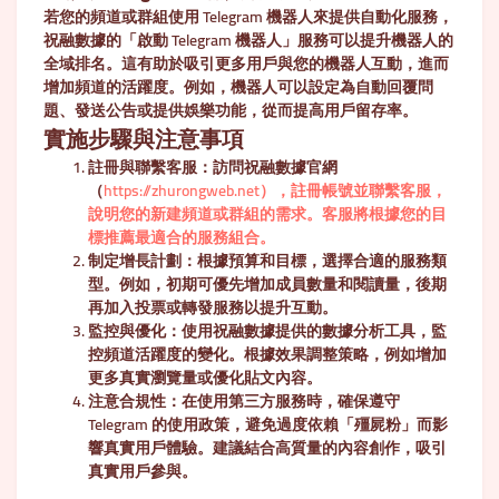
若您的頻道或群組使用 Telegram 機器人來提供自動化服務，
祝融數據的「啟動 Telegram 機器人」服務可以提升機器人的
全域排名。這有助於吸引更多用戶與您的機器人互動，進而
增加頻道的活躍度。例如，機器人可以設定為自動回覆問
題、發送公告或提供娛樂功能，從而提高用戶留存率。
實施步驟與注意事項
註冊與聯繫客服
：訪問祝融數據官網
（
https://zhurongweb.net），註冊帳號並聯繫客服，
說明您的新建頻道或群組的需求。客服將根據您的目
標推薦最適合的服務組合。
制定增長計劃
：根據預算和目標，選擇合適的服務類
型。例如，初期可優先增加成員數量和閱讀量，後期
再加入投票或轉發服務以提升互動。
監控與優化
：使用祝融數據提供的數據分析工具，監
控頻道活躍度的變化。根據效果調整策略，例如增加
更多真實瀏覽量或優化貼文內容。
注意合規性
：在使用第三方服務時，確保遵守
Telegram 的使用政策，避免過度依賴「殭屍粉」而影
響真實用戶體驗。建議結合高質量的內容創作，吸引
真實用戶參與。