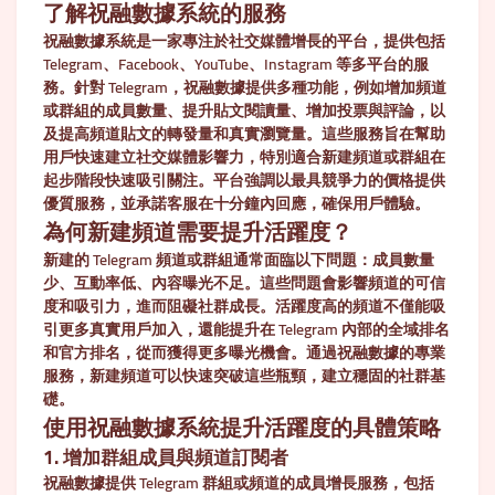
了解祝融數據系統的服務
祝融數據系統是一家專注於社交媒體增長的平台，提供包括
Telegram、Facebook、YouTube、Instagram 等多平台的服
務。針對 Telegram，祝融數據提供多種功能，例如增加頻道
或群組的成員數量、提升貼文閱讀量、增加投票與評論，以
及提高頻道貼文的轉發量和真實瀏覽量。這些服務旨在幫助
用戶快速建立社交媒體影響力，特別適合新建頻道或群組在
起步階段快速吸引關注。平台強調以最具競爭力的價格提供
優質服務，並承諾客服在十分鐘內回應，確保用戶體驗。
為何新建頻道需要提升活躍度？
新建的 Telegram 頻道或群組通常面臨以下問題：成員數量
少、互動率低、內容曝光不足。這些問題會影響頻道的可信
度和吸引力，進而阻礙社群成長。活躍度高的頻道不僅能吸
引更多真實用戶加入，還能提升在 Telegram 內部的全域排名
和官方排名，從而獲得更多曝光機會。通過祝融數據的專業
服務，新建頻道可以快速突破這些瓶頸，建立穩固的社群基
礎。
使用祝融數據系統提升活躍度的具體策略
1. 增加群組成員與頻道訂閱者
祝融數據提供 Telegram 群組或頻道的成員增長服務，包括